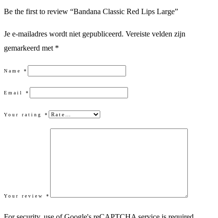
Be the first to review “Bandana Classic Red Lips Large”
Je e-mailadres wordt niet gepubliceerd.
Vereiste velden zijn
gemarkeerd met
*
Name
*
Email
*
Your rating
*
Your review
*
For security, use of Google's reCAPTCHA service is required