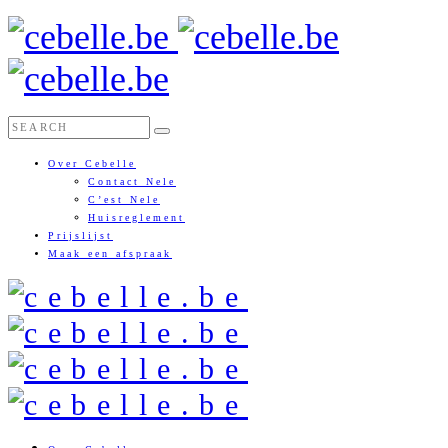
Over Cebelle
Contact Nele
C’est Nele
Huisreglement
Prijslijst
Maak een afspraak