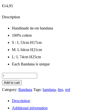
€
14,95
Description
Handmade tie-on bandana
100% cotton
S : L 53cm H17cm
M: L 64cm H21cm
L: L 74cm H25cm
Each Bandana is unique
Bandana
Classic
Add to cart
Red
Lips
Category:
Bandana
Tags:
bandana
,
lips
,
red
Large
quantity
Description
Additional information